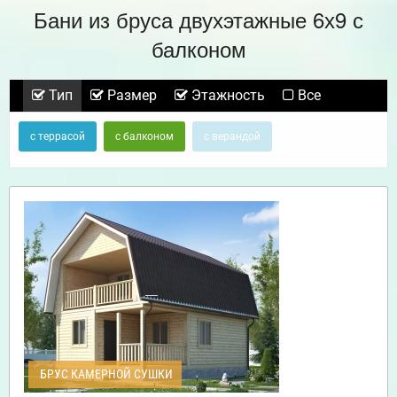
Бани из бруса двухэтажные 6х9 с
балконом
Тип
Размер
Этажность
Все
с террасой
с балконом
с верандой
БРУС КАМЕРНОЙ СУШКИ