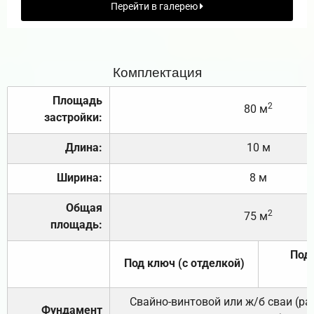
Перейти в галерею
Комплектация
Площадь
2
80 м
застройки:
Длина:
10 м
Ширина:
8 м
Общая
2
75 м
площадь:
Под 
Под ключ (с отделкой)
Свайно-винтовой или ж/б сваи (р
Фундамент