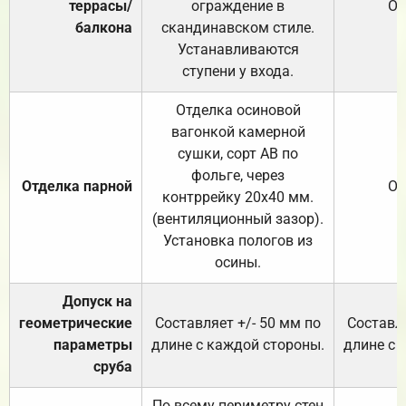
террасы/
ограждение в
От
балкона
скандинавском стиле.
Устанавливаются
ступени у входа.
Отделка осиновой
вагонкой камерной
сушки, сорт АВ по
фольге, через
Отделка парной
От
контррейку 20х40 мм.
(вентиляционный зазор).
Установка пологов из
осины.
Допуск на
геометрические
Составляет +/- 50 мм по
Составля
параметры
длине с каждой стороны.
длине с 
сруба
По всему периметру стен