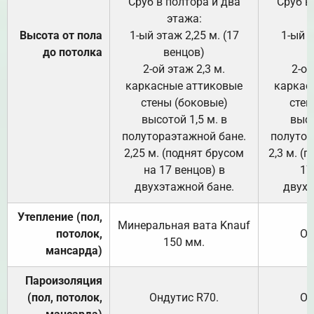
Сруб в полтора и два
Сруб в
этажа:
Высота от пола
1-ый этаж 2,25 м. (17
1-ый э
до потолка
венцов)
2-ой этаж 2,3 м.
2-ой
каркасные аттиковые
каркас
стены (боковые)
стен
высотой 1,5 м. в
высо
полутораэтажной бане.
полутор
2,25 м. (поднят брусом
2,3 м. (
на 17 венцов) в
17
двухэтажной бане.
двухэ
Утепление (пол,
Минеральная вата
Knauf
потолок,
От
150
мм.
мансарда)
Пароизоляция
(пол, потолок,
Ондутис
R70
.
От