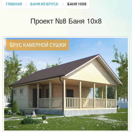
ГЛАВНАЯ
БАНИ ИЗ БРУСА
CURRENT:
БАНЯ 10Х8
Проект №8 Баня 10х8
БРУС КАМЕРНОЙ СУШКИ