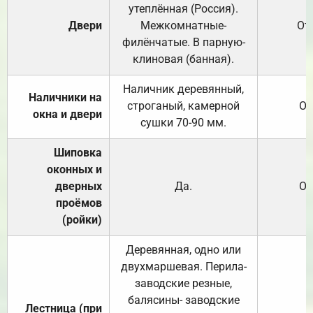
утеплённая (Россия).
Двери
Межкомнатные-
От
филёнчатые. В парную-
клиновая (банная).
Наличник деревянный,
Наличники на
строганый, камерной
От
окна и двери
сушки 70-90 мм.
Шиповка
оконных и
дверных
Да.
От
проёмов
(ройки)
Деревянная, одно или
двухмаршевая. Перила-
заводские резные,
балясины- заводские
Лестница (при