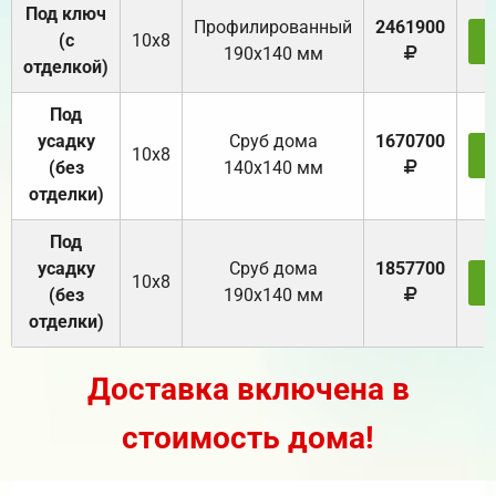
Под ключ
Профилированный
2461900
(с
10х8
З
190х140 мм
отделкой)
Под
усадку
Cруб дома
1670700
10х8
З
(без
140х140 мм
отделки)
Под
усадку
Cруб дома
1857700
10х8
З
(без
190х140 мм
отделки)
Доставка включена в
стоимость дома!