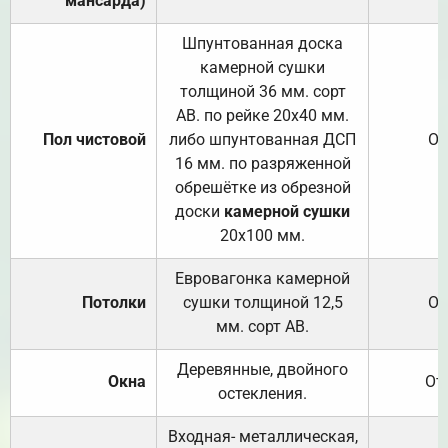
мансарда)
Шпунтованная доска
камерной сушки
толщиной 36 мм. сорт
АВ. по рейке 20х40 мм.
Пол чистовой
либо шпунтованная ДСП
От
16 мм. по разряженной
обрешётке из обрезной
доски
камерной сушки
20х100 мм.
Евровагонка камерной
Потолки
сушки толщиной 12,5
От
мм. сорт АВ.
Деревянные, двойного
Окна
От
остекления.
Входная- металлическая,