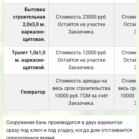
Бытовка
строительная
Стоимость 23000 руб.
Стоимо
2,0х3,0 м.
Остаётся на участке
Остаёт
каркасно-
Заказчика.
З
щитовая.
Туалет 1,0х1,0
Стоимость 12000 руб.
Стоимо
м. каркасно-
Остаётся на участке
Остаёт
щитовой.
Заказчика.
З
Стоимость аренды на
Стоимо
весь срок строительства
весь сро
Генератор
10000 руб. ГСМ за счёт
10000 р
Заказчика.
З
Сооружение бань производится в двух вариантах:
сразу под ключ и под усадку, когда дом отстаивается
определенное время.