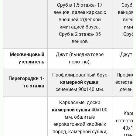
Сруб в 1,5 этажа- 17
Сруб в
венцов, далее каркас с
венцов,
внешней отделкой
внеш
имитацией бруса.
имит
Сруб в 2 этажа- 35
Сруб 
венцов
Межвенцовый
Джут (льноджутовое
Джут 
утеплитель
полотно).
п
Профилированный брус
Профили
Перегородки 1-
камерной сушки
,
естестве
го этажа
сечением 90х140 мм.
сечени
Каркасные: доска
камерной сушки
40х100
Карк
мм, обшитые
естеств
евровагонкой хвойных
40х10
пород, камерной сушки,
манса