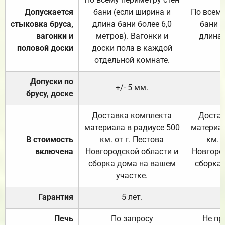
Допускается
бани (если ширина и
По всему
стыковка бруса,
длина бани более 6,0
бани (
вагонки и
метров). Вагонки и
длина 
половой доски
доски пола в каждой
отдельной комнате.
Допуски по
+/- 5 мм.
брусу, доске
Доставка комплекта
Достав
материала в радиусе 500
материал
В стоимость
км. от г. Пестова
км. 
включена
Новгородской области и
Новгоро
сборка дома на вашем
сборка
участке.
Гарантия
5 лет.
Печь
По запросу
Не пр