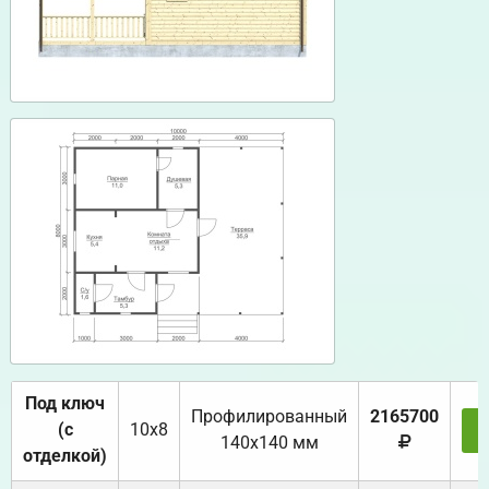
Под ключ
Профилированный
2165700
(с
10х8
З
140х140 мм
отделкой)