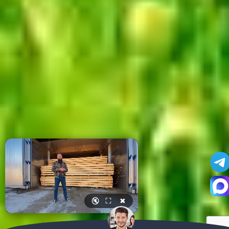
🔇
⛶
✖