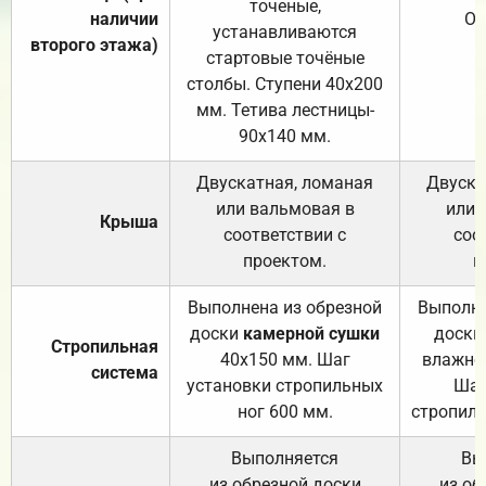
точеные,
наличии
От
устанавливаются
второго этажа)
стартовые точёные
столбы. Ступени 40х200
мм. Тетива лестницы-
90х140 мм.
Двускатная, ломаная
Двуска
или вальмовая в
или 
Крыша
соответствии с
соо
проектом.
п
Выполнена из обрезной
Выполне
доски
камерной сушки
доски
Стропильная
40х150 мм. Шаг
влажно
система
установки стропильных
Шаг
ног 600 мм.
стропиль
Выполняется
Вы
из обрезной доски
из об