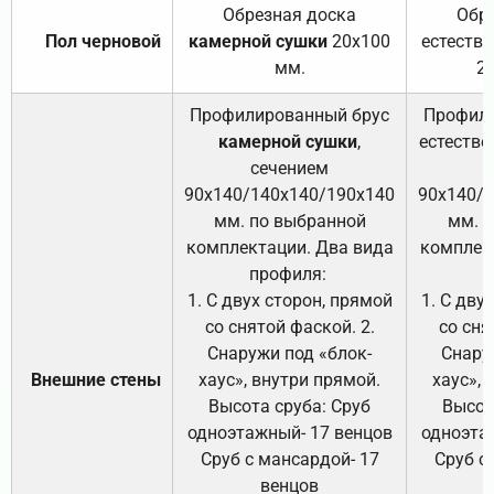
Обрезная доска
Обр
Пол черновой
камерной сушки
20х100
естеств
мм.
2
Профилированный брус
Профили
камерной сушки
,
естестве
сечением
с
90х140/140х140/190х140
90х140/
мм. по выбранной
мм. 
комплектации. Два вида
комплек
профиля:
п
1. С двух сторон, прямой
1. С дву
со снятой фаской. 2.
со сня
Снаружи под «блок-
Снару
Внешние стены
хаус», внутри прямой.
хаус», 
Высота сруба: Сруб
Высот
одноэтажный- 17 венцов
одноэта
Сруб с мансардой- 17
Сруб с
венцов