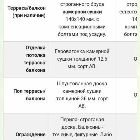
строганного бруса
строг
Терраса/балкон
камерной сушки
естеств
(при наличии)
140х140 мм. с
140
компенсационными
компе
болтами под усадку.
болтам
Отделка
Евровагонка камерной
потолка
сушки толщиной 12,5
От
террасы/
мм. сорт АВ.
балкона
Шпунтованная доска
Пол террасы/
камерной сушки
От
балкона
толщиной 36 мм. сорт
АВ.
Перила- строганая
доска. Балясины-
Ограждение
точеные, фигурные. Либо