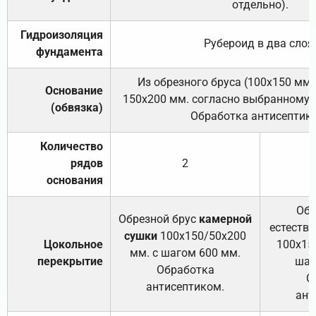
отдельно).
Гидроизоляция
Рубероид в два слоя
фундамента
Из обрезного бруса (100х150 мм.
Основание
150х200 мм. согласно выбранному с
(обвязка)
Обработка антисептик
Количество
рядов
2
основания
Обр
Обрезной брус
камерной
естеств
сушки
100х150/50х200
Цокольное
100х15
мм. с шагом 600 мм.
перекрытие
шаг
Обработка
О
антисептиком.
ант