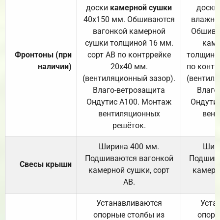
доски
камерной сушки
доски
40х150 мм. Обшиваются
влажно
вагонкой камерной
Обшива
сушки толщиной 16 мм.
каме
Фронтоны (при
сорт АВ по контррейке
толщиной
наличии)
20х40 мм.
по контр
(вентиляционный зазор).
(вентиля
Влаго-ветрозащита
Влаго
Ондутис А100. Монтаж
Ондути
вентиляционных
вент
решёток.
Ширина 400 мм.
Шир
Подшиваются вагонкой
Подшива
Свесы крыши
камерной сушки, сорт
камерн
АВ.
Устанавливаются
Уста
опорные столбы из
опорн