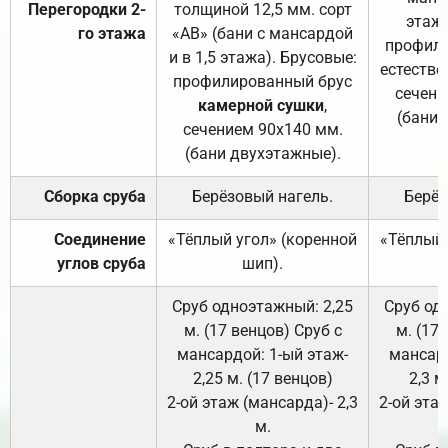
Перегородки 2-
толщиной 12,5 мм. сорт
этажа
го этажа
«АВ» (бани с мансардой
профили
и в 1,5 этажа). Брусовые:
естестве
профилированный брус
сечени
камерной сушки
,
(бани 
сечением 90х140 мм.
(бани двухэтажные).
Сборка сруба
Берёзовый нагель.
Берёз
Соединение
«Тёплый угол» (коренной
«Тёплый 
углов сруба
шип).
Сруб одноэтажный: 2,25
Сруб од
м. (17 венцов) Сруб с
м. (17
мансардой: 1-ый этаж-
мансард
2,25 м. (17 венцов)
2,3 м
2-ой этаж (мансарда)- 2,3
2-ой этаж
м.