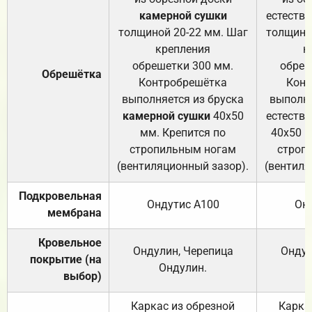
камерной сушки
естеств
толщиной 20-22 мм. Шаг
толщино
крепления
к
обрешетки 300 мм.
обреш
Обрешётка
Контробрешётка
Конт
выполняется из бруска
выполня
камерной сушки
40х50
естеств
мм. Крепится по
40х50 м
стропильным ногам
строп
(вентиляционный зазор).
(вентиля
Подкровельная
Ондутис А100
Он
мембрана
Кровельное
Ондулин, Черепица
Ондул
покрытие (на
Ондулин.
выбор)
Каркас из обрезной
Карка