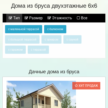
Дома из бруса двухэтажные 6х6
Тип
Размер
Этажность
Все
с маленькой террасой
с балконом
с большой террасой
с эркером
с сауной
с гаражом
с террасой
Дачные дома из бруса
ХИТ ПРОДАЖ