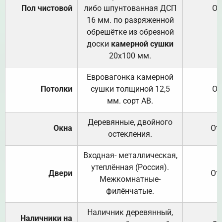
Пол чистовой
либо шпунтованная ДСП
От
16 мм. по разряженной
обрешётке из обрезной
доски
камерной сушки
20х100 мм.
Евровагонка камерной
Потолки
сушки толщиной 12,5
От
мм. сорт АВ.
Деревянные, двойного
Окна
От
остекления.
Входная- металлическая,
утеплённая (Россия).
Двери
От
Межкомнатные-
филёнчатые.
Наличник деревянный,
Наличники на