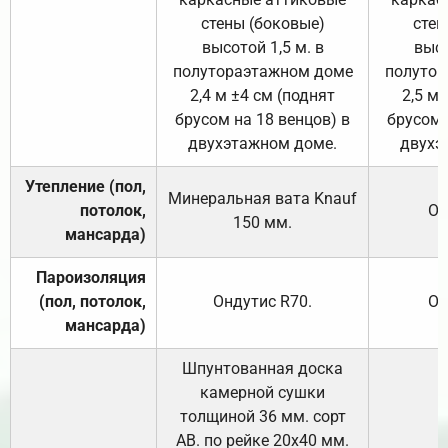
стены (боковые)
стен
высотой 1,5 м. в
высо
полутораэтажном доме
полутор
2,4 м ±4 см (поднят
2,5 м 
брусом на 18 венцов) в
брусом 
двухэтажном доме.
двухэ
Утепление (пол,
Минеральная вата
Knauf
потолок,
От
150
мм.
мансарда)
Пароизоляция
(пол, потолок,
Ондутис
R70
.
От
мансарда)
Шпунтованная доска
камерной сушки
толщиной 36 мм. сорт
АВ. по рейке 20х40 мм.