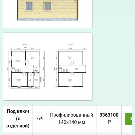
Под ключ
Профилированный
3363100
(с
7х9
За
140х140 мм
отделкой)