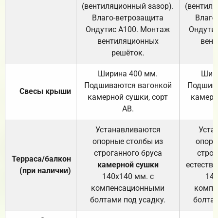
(вентиляционный зазор).
(вентиля
Влаго-ветрозащита
Влаго
Ондутис А100. Монтаж
Ондути
вентиляционных
вент
решёток.
Ширина 400 мм.
Шир
Подшиваются вагонкой
Подшива
Свесы крыши
камерной сушки, сорт
камерн
АВ.
Устанавливаются
Уста
опорные столбы из
опорн
строганного бруса
строг
Терраса/балкон
камерной сушки
естеств
(при наличии)
140х140 мм. с
140
компенсационными
компе
болтами под усадку.
болтам