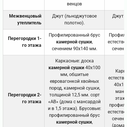
венцов
Межвенцовый
Джут (льноджутовое
Джут 
утеплитель
полотно).
п
Профилированный брус
Профили
Перегородки 1-
камерной сушки
,
естестве
го этажа
сечением 90х140 мм.
сечени
Каркасные: доска
камерной сушки
40х100
Карк
мм, обшитые
естеств
евровагонкой хвойных
40х10
пород, камерной сушки,
манса
Перегородки 2-
толщиной 12,5 мм. сорт
этажа
го этажа
«АВ» (дома с мансардой
профили
и в 1,5 этажа). Брусовые:
естестве
профилированный брус
сечени
камерной сушки
,
(дома 