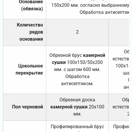
Основание
150х200 мм. согласно выбранному с
(обвязка)
Обработка антисептик
Количество
рядов
2
основания
Обр
Обрезной брус
камерной
естеств
сушки
100х150/50х200
Цокольное
100х15
мм. с шагом 600 мм.
перекрытие
шаг
Обработка
О
антисептиком.
ант
Обрезная доска
Обр
Пол черновой
камерной сушки
20х100
естеств
мм.
2
Профилированный брус
Профили