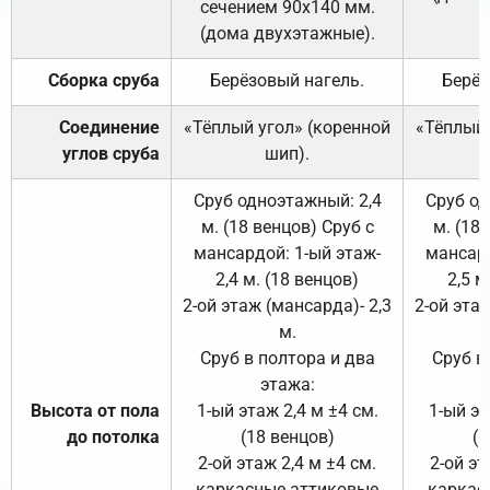
сечением 90х140 мм.
(дома двухэтажные).
Сборка сруба
Берёзовый нагель.
Берёз
Соединение
«Тёплый угол» (коренной
«Тёплый 
углов сруба
шип).
Сруб одноэтажный: 2,4
Сруб од
м. (18 венцов) Сруб с
м. (18
мансардой: 1-ый этаж-
мансард
2,4 м. (18 венцов)
2,5 м
2-ой этаж (мансарда)- 2,3
2-ой этаж
м.
Сруб в полтора и два
Сруб в
этажа:
Высота от пола
1-ый этаж 2,4 м ±4 см.
1-ый эт
до потолка
(18 венцов)
(1
2-ой этаж 2,4 м ±4 см.
2-ой эт
каркасные аттиковые
каркас