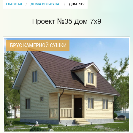
ГЛАВНАЯ
ДОМА ИЗ БРУСА
CURRENT:
ДОМ 7Х9
Проект №35 Дом 7х9
БРУС КАМЕРНОЙ СУШКИ