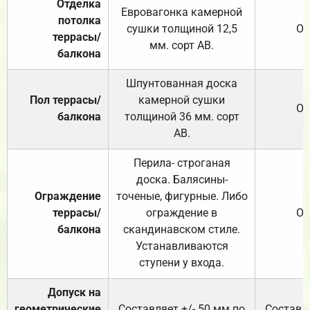
Отделка
Евровагонка камерной
потолка
сушки толщиной 12,5
От
террасы/
мм. сорт АВ.
балкона
Шпунтованная доска
Пол террасы/
камерной сушки
От
балкона
толщиной 36 мм. сорт
АВ.
Перила- строганая
доска. Балясины-
Ограждение
точеные, фигурные. Либо
террасы/
ограждение в
От
балкона
скандинавском стиле.
Устанавливаются
ступени у входа.
Допуск на
геометрические
Составляет +/- 50 мм по
Составля