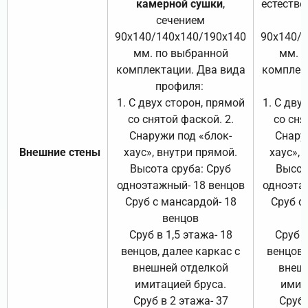
камерной сушки
,
естестве
сечением
с
90х140/140х140/190х140
90х140/
мм. по выбранной
мм. 
комплектации. Два вида
комплек
профиля:
п
1. С двух сторон, прямой
1. С дву
со снятой фаской. 2.
со сня
Снаружи под «блок-
Снару
Внешние стены
хаус», внутри прямой.
хаус», 
Высота сруба: Сруб
Высот
одноэтажный- 18 венцов
одноэта
Сруб с мансардой- 18
Сруб с
венцов
Сруб в 1,5 этажа- 18
Сруб в
венцов, далее каркас с
венцов,
внешней отделкой
внеш
имитацией бруса.
имит
Сруб в 2 этажа- 37
Сруб 