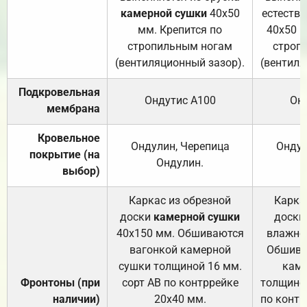
камерной сушки
40х50
естеств
мм. Крепится по
40х50 м
стропильным ногам
строп
(вентиляционный зазор).
(вентиля
Подкровельная
Ондутис А100
Он
мембрана
Кровельное
Ондулин, Черепица
Ондул
покрытие (на
Ондулин.
выбор)
Каркас из обрезной
Карка
доски
камерной сушки
доски
40х150 мм. Обшиваются
влажно
вагонкой камерной
Обшива
сушки толщиной 16 мм.
каме
Фронтоны (при
сорт АВ по контррейке
толщиной
наличии)
20х40 мм.
по контр