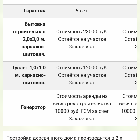
Гарантия
5 лет.
Бытовка
строительная
Стоимость 23000 руб.
Стоимо
2,0х3,0 м.
Остаётся на участке
Остаёт
каркасно-
Заказчика.
З
щитовая.
Туалет 1,0х1,0
Стоимость 12000 руб.
Стоимо
м. каркасно-
Остаётся на участке
Остаёт
щитовой.
Заказчика.
З
Стоимость аренды на
Стоимо
весь срок строительства
весь сро
Генератор
10000 руб. ГСМ за счёт
10000 р
Заказчика.
З
Постройка деревянного дома производится в 2-х