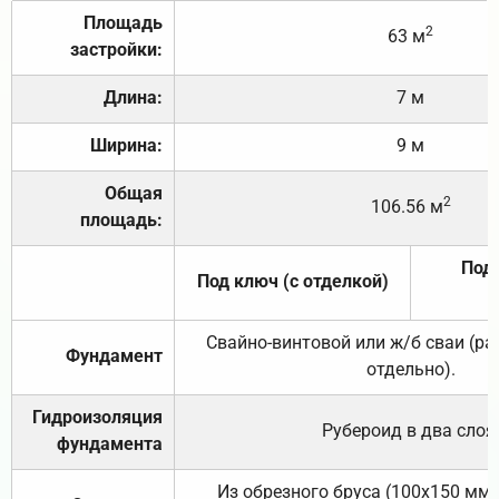
Площадь
2
63 м
застройки:
Длина:
7 м
Ширина:
9 м
Общая
2
106.56 м
площадь:
Под 
Под ключ (с отделкой)
Свайно-винтовой или ж/б сваи (р
Фундамент
отдельно).
Гидроизоляция
Рубероид в два слоя
фундамента
Из обрезного бруса (100х150 мм.