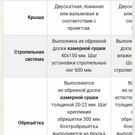
Двускатная, ломаная
Двуска
или вальмовая в
или 
Крыша
соответствии с
соо
проектом.
п
Выполнена из обрезной
Выполне
доски
камерной сушки
доски
Стропильная
40х150 мм. Шаг
влажно
система
установки стропильных
Шаг
ног 600 мм.
стропиль
Выполняется
Вы
из обрезной доски
из об
камерной сушки
естеств
толщиной 20-22 мм. Шаг
толщино
крепления
к
обрешетки 300 мм.
обреш
Обрешётка
Контробрешётка
Конт
выполняется из бруска
выполня