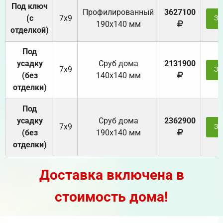
Под ключ
Профилированный
3627100
(с
7х9
За
190х140 мм
отделкой)
Под
усадку
Cруб дома
2131900
7х9
За
(без
140х140 мм
отделки)
Под
усадку
Cруб дома
2362900
7х9
За
(без
190х140 мм
отделки)
Доставка включена в
стоимость дома!