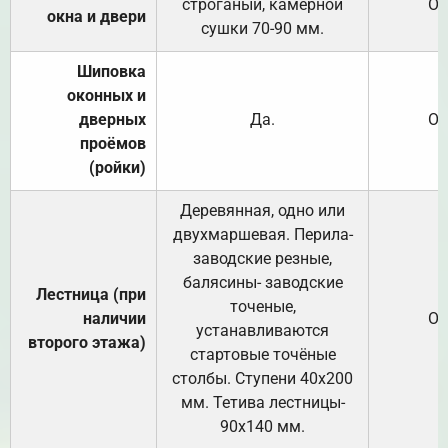
строганый, камерной
От
окна и двери
сушки 70-90 мм.
Шиповка
оконных и
дверных
Да.
От
проёмов
(ройки)
Деревянная, одно или
двухмаршевая. Перила-
заводские резные,
балясины- заводские
Лестница (при
точеные,
наличии
От
устанавливаются
второго этажа)
стартовые точёные
столбы. Ступени 40х200
мм. Тетива лестницы-
90х140 мм.