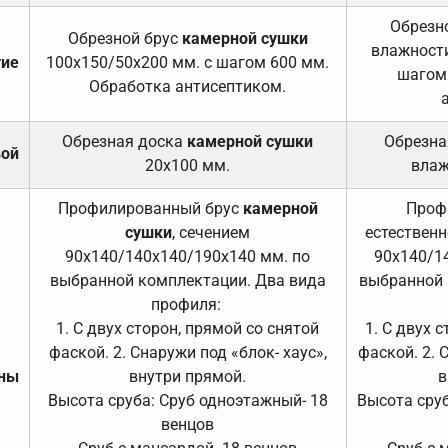
Обрезно
Обрезной брус
камерной сушки
влажности
тие
100х150/50х200 мм. с шагом 600 мм.
шагом
Обработка антисептиком.
Обрезная доска
камерной сушки
Обрезна
вой
20х100 мм.
влаж
Профилированный брус
камерной
Проф
сушки
, сечением
естественн
90х140/140х140/190х140 мм. по
90х140/1
выбранной комплектации. Два вида
выбранной 
профиля:
1. С двух сторон, прямой со снятой
1. С двух 
фаской. 2. Снаружи под «блок- хаус»,
фаской. 2. 
ены
внутри прямой.
в
Высота сруба: Сруб одноэтажный- 18
Высота сруб
венцов