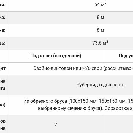
2
ки:
64 м
на:
8 м
на:
8 м
2
дь:
73.6 м
Под ключ (с отделкой)
Под у
нт
Свайно-винтовой или ж/б сваи (рассчитыва
ция
Рубероид в два слоя.
та
Из обрезного бруса (100х150 мм. 150х150 мм. 1
ка)
выбранному сечению бруса). Обработка а
дов
2
ния