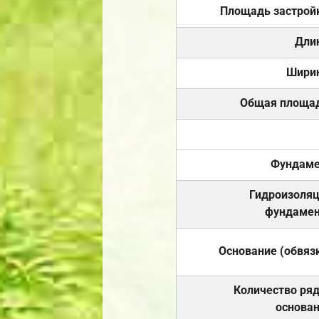
Площадь застрой
Дли
Шири
Общая площа
Фундаме
Гидроизоля
фундамен
Основание (обвяз
Количество ря
основа