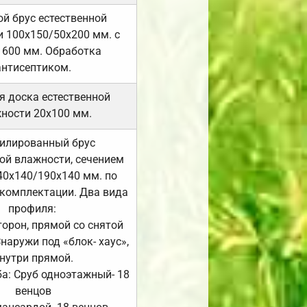
й брус естественной
 100х150/50х200 мм. с
 600 мм. Обработка
антисептиком.
я доска естественной
ности 20х100 мм.
илированный брус
ой влажности, сечением
40х140/190х140 мм. по
комплектации. Два вида
профиля:
сторон, прямой со снятой
Снаружи под «блок- хаус»,
нутри прямой.
а: Сруб одноэтажный- 18
венцов