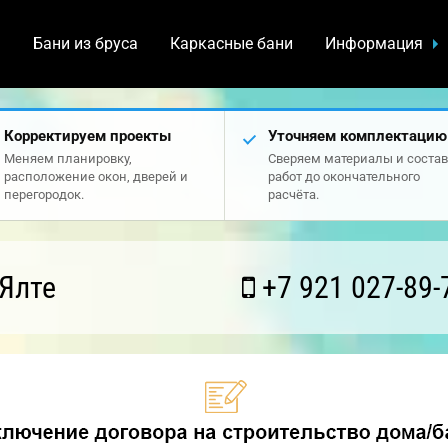
а
Бани из бруса
Каркасные бани
Информация
Корректируем проекты
Уточняем комплектацию
Меняем планировку,
Сверяем материалы и состав
расположение окон, дверей и
работ до окончательного
перегородок.
расчёта.
Ялте
+7 921 027-89-