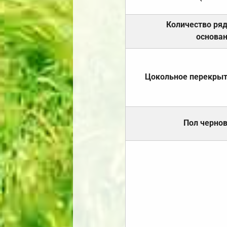
Количество ря
основа
Цокольное перекры
Пол черно