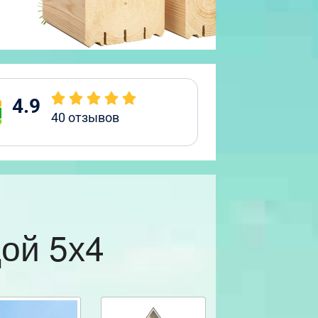
4.9
40
отзывов
ой 5х4