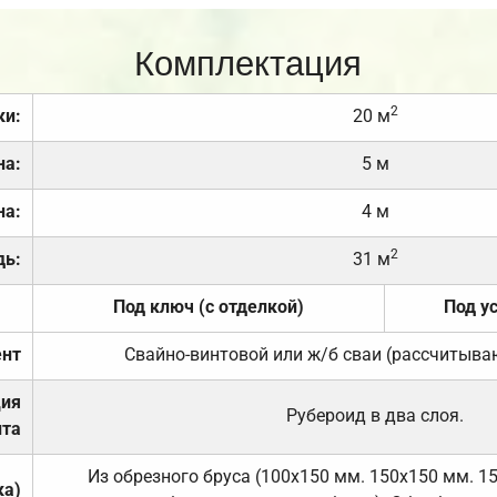
Комплектация
2
ки:
20 м
на:
5 м
на:
4 м
2
дь:
31 м
Под ключ (с отделкой)
Под у
нт
Свайно-винтовой или ж/б сваи (рассчитыва
ция
Рубероид в два слоя.
та
Из обрезного бруса (100х150 мм. 150х150 мм. 1
ка)