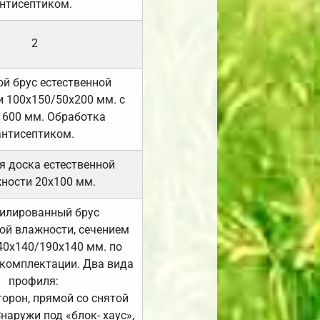
нтисептиком.
2
й брус естественной
 100х150/50х200 мм. с
 600 мм. Обработка
антисептиком.
я доска естественной
ности 20х100 мм.
илированный брус
ой влажности, сечением
40х140/190х140 мм. по
комплектации. Два вида
профиля:
сторон, прямой со снятой
Снаружи под «блок- хаус»,