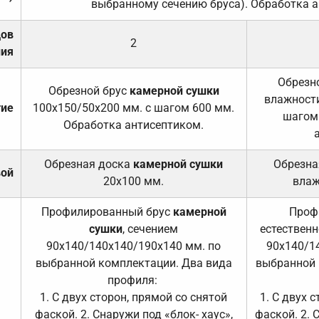
выбранному сечению бруса). Обработка а
дов
2
ния
Обрезно
Обрезной брус
камерной сушки
влажности
тие
100х150/50х200 мм. с шагом 600 мм.
шагом
Обработка антисептиком.
Обрезная доска
камерной сушки
Обрезна
вой
20х100 мм.
влаж
Профилированный брус
камерной
Проф
сушки
, сечением
естественн
90х140/140х140/190х140 мм. по
90х140/1
выбранной комплектации. Два вида
выбранной 
профиля:
1. С двух сторон, прямой со снятой
1. С двух 
фаской. 2. Снаружи под «блок- хаус»,
фаской. 2. 