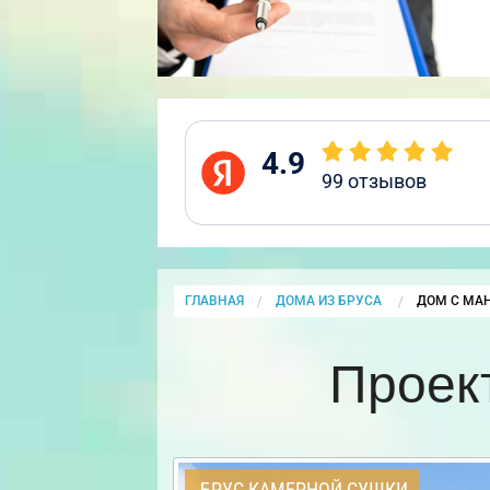
4.9
99
отзывов
ГЛАВНАЯ
ДОМА ИЗ БРУСА
CURRENT:
ДОМ С МА
Проек
БРУС КАМЕРНОЙ СУШКИ