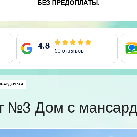
4.8
60
отзывов
НСАРДОЙ 5Х4
т №3 Дом с мансард