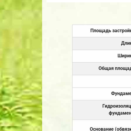
Площадь застрой
Дли
Шири
Общая площа
Фундаме
Гидроизоля
фундамен
Основание (обвяз