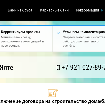
а
Бани из бруса
Каркасные бани
Информация
Корректируем проекты
Уточняем комплектацию
Меняем планировку,
Сверяем материалы и состав
расположение окон, дверей и
работ до окончательного
перегородок.
расчёта.
Ялте
+7 921 027-89-