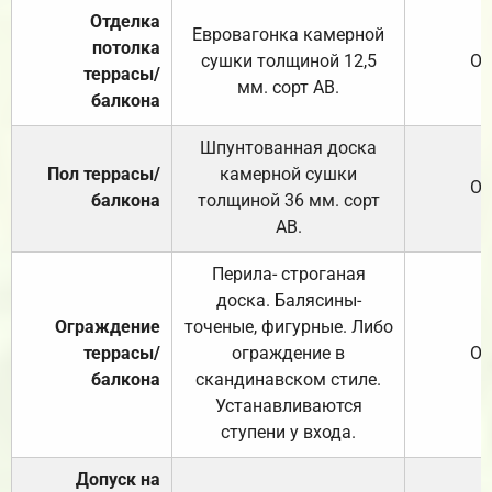
Отделка
Евровагонка камерной
потолка
сушки толщиной 12,5
От
террасы/
мм. сорт АВ.
балкона
Шпунтованная доска
Пол террасы/
камерной сушки
От
балкона
толщиной 36 мм. сорт
АВ.
Перила- строганая
доска. Балясины-
Ограждение
точеные, фигурные. Либо
террасы/
ограждение в
От
балкона
скандинавском стиле.
Устанавливаются
ступени у входа.
Допуск на