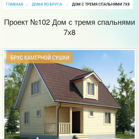
ГЛАВНАЯ
ДОМА ИЗ БРУСА
CURRENT:
ДОМ С ТРЕМЯ СПАЛЬНЯМИ 7Х8
Проект №102 Дом с тремя спальнями
7х8
БРУС КАМЕРНОЙ СУШКИ