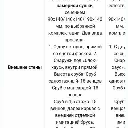
камерной сушки
,
естестве
сечением
с
90х140/140х140/190х140
90х140/
мм. по выбранной
мм. 
комплектации. Два вида
комплек
профиля:
п
1. С двух сторон, прямой
1. С дву
со снятой фаской. 2.
со сня
Снаружи под «блок-
Снару
Внешние стены
хаус», внутри прямой.
хаус», 
Высота сруба: Сруб
Высот
одноэтажный- 18 венцов
одноэта
Сруб с мансардой- 18
Сруб с
венцов
Сруб в 1,5 этажа- 18
Сруб в
венцов, далее каркас с
венцов,
внешней отделкой
внеш
имитацией бруса.
имит