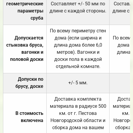
геометрические
Составляет +/- 50 мм по
Составля
параметры
длине с каждой стороны.
длине с 
сруба
По всему периметру стен
Допускается
дома (если ширина и
По всему
стыковка бруса,
длина дома более 6,0
дома (
вагонки и
метров). Вагонки и
длина 
половой доски
доски пола в каждой
отдельной комнате.
Допуски по
+/- 5 мм.
брусу, доске
Доставка комплекта
Достав
материала в радиусе 500
материал
В стоимость
км. от г. Пестова
км. 
включена
Новгородской области и
Новгоро
сборка дома на вашем
сборка