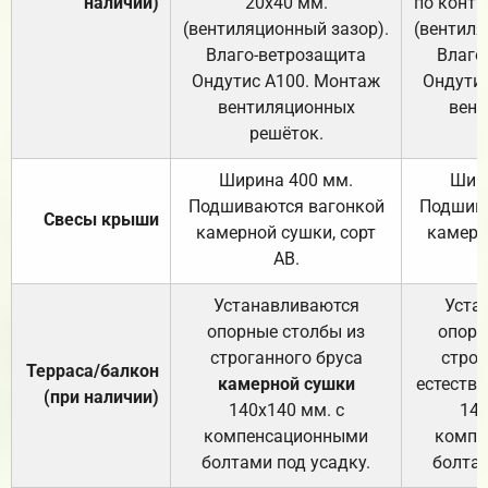
наличии)
20х40 мм.
по контр
(вентиляционный зазор).
(вентиля
Влаго-ветрозащита
Влаго
Ондутис А100. Монтаж
Ондути
вентиляционных
вент
решёток.
Ширина 400 мм.
Шир
Подшиваются вагонкой
Подшива
Свесы крыши
камерной сушки, сорт
камерн
АВ.
Устанавливаются
Уста
опорные столбы из
опорн
строганного бруса
строг
Терраса/балкон
камерной сушки
естеств
(при наличии)
140х140 мм. с
140
компенсационными
компе
болтами под усадку.
болтам