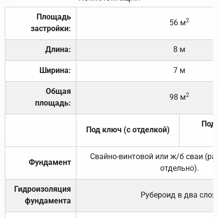
Площадь
2
56 м
застройки:
Длина:
8 м
Ширина:
7 м
Общая
2
98 м
площадь:
Под 
Под ключ (с отделкой)
Свайно-винтовой или ж/б сваи (р
Фундамент
отдельно).
Гидроизоляция
Рубероид в два слоя
фундамента