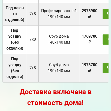
Под ключ
Профилированный
2978900
(с
7х8
За
190х140 мм
отделкой)
Под
усадку
Cруб дома
1769700
7х8
За
(без
140х140 мм
отделки)
Под
усадку
Cруб дома
1978700
7х8
За
(без
190х140 мм
отделки)
Доставка включена в
стоимость дома!