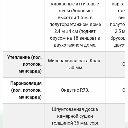
каркасные аттиковые
каркас
стены (боковые)
стен
высотой 1,5 м. в
высо
полутораэтажном доме
полутор
2,4 м ±4 см (поднят
2,5 м 
брусом на 18 венцов) в
брусом 
двухэтажном доме.
двухэ
Утепление (пол,
Минеральная вата
Knauf
потолок,
От
150
мм.
мансарда)
Пароизоляция
(пол, потолок,
Ондутис
R70
.
От
мансарда)
Шпунтованная доска
камерной сушки
толщиной 36 мм. сорт