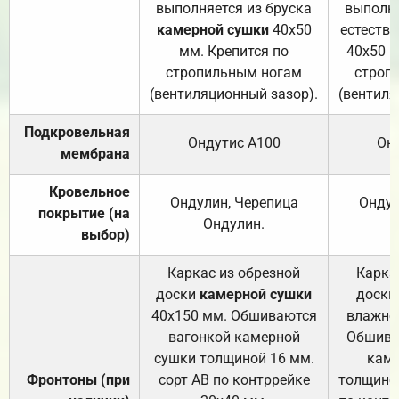
выполняется из бруска
выполня
камерной сушки
40х50
естеств
мм. Крепится по
40х50 м
стропильным ногам
строп
(вентиляционный зазор).
(вентиля
Подкровельная
Ондутис А100
Он
мембрана
Кровельное
Ондулин, Черепица
Ондул
покрытие (на
Ондулин.
выбор)
Каркас из обрезной
Карка
доски
камерной сушки
доски
40х150 мм. Обшиваются
влажно
вагонкой камерной
Обшива
сушки толщиной 16 мм.
каме
Фронтоны (при
сорт АВ по контррейке
толщиной