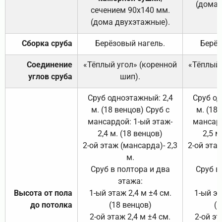
(дома 
сечением 90х140 мм.
(дома двухэтажные).
Сборка сруба
Берёзовый нагель.
Берёз
Соединение
«Тёплый угол» (коренной
«Тёплый 
углов сруба
шип).
Сруб одноэтажный: 2,4
Сруб од
м. (18 венцов) Сруб с
м. (18
мансардой: 1-ый этаж-
мансард
2,4 м. (18 венцов)
2,5 м
2-ой этаж (мансарда)- 2,3
2-ой этаж
м.
Сруб в полтора и два
Сруб в
этажа:
Высота от пола
1-ый этаж 2,4 м ±4 см.
1-ый эт
до потолка
(18 венцов)
(1
2-ой этаж 2,4 м ±4 см.
2-ой эт