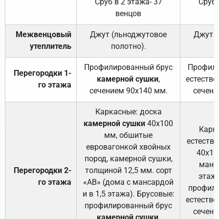
Сруб в 2 этажа- 37
Сруб 
венцов
Межвенцовый
Джут (льноджутовое
Джут 
утеплитель
полотно).
п
Профилированный брус
Профили
Перегородки 1-
камерной сушки
,
естестве
го этажа
сечением 90х140 мм.
сечени
Каркасные: доска
камерной сушки
40х100
Карк
мм, обшитые
естеств
евровагонкой хвойных
40х10
пород, камерной сушки,
манса
Перегородки 2-
толщиной 12,5 мм. сорт
этажа
го этажа
«АВ» (дома с мансардой
профили
и в 1,5 этажа). Брусовые:
естестве
профилированный брус
сечени
камерной сушки
,