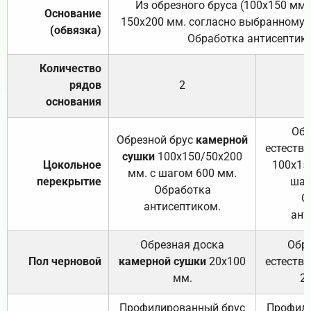
Из обрезного бруса (100х150 мм.
Основание
150х200 мм. согласно выбранному с
(обвязка)
Обработка антисептик
Количество
рядов
2
основания
Обр
Обрезной брус
камерной
естеств
сушки
100х150/50х200
Цокольное
100х15
мм. с шагом 600 мм.
перекрытие
шаг
Обработка
О
антисептиком.
ант
Обрезная доска
Обр
Пол черновой
камерной сушки
20х100
естеств
мм.
2
Профилированный брус
Профили