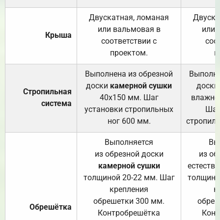
Двускатная, ломаная
Двуска
или вальмовая в
или 
Крыша
соответствии с
соо
проектом.
п
Выполнена из обрезной
Выполне
доски
камерной сушки
доски
Стропильная
40х150 мм. Шаг
влажно
система
установки стропильных
Шаг
ног 600 мм.
стропиль
Выполняется
Вы
из обрезной доски
из об
камерной сушки
естеств
толщиной 20-22 мм. Шаг
толщино
крепления
к
обрешетки 300 мм.
обреш
Обрешётка
Контробрешётка
Конт