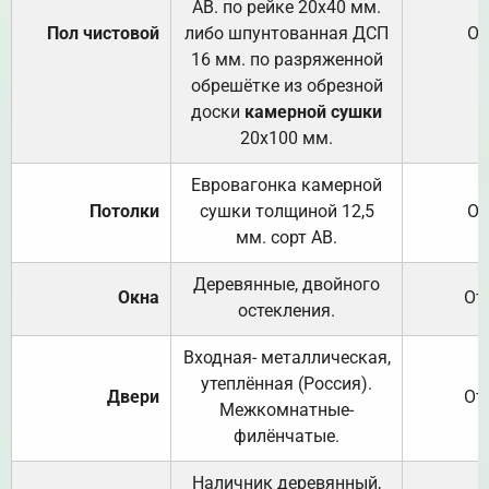
АВ. по рейке 20х40 мм.
Пол чистовой
либо шпунтованная ДСП
От
16 мм. по разряженной
обрешётке из обрезной
доски
камерной сушки
20х100 мм.
Евровагонка камерной
Потолки
сушки толщиной 12,5
От
мм. сорт АВ.
Деревянные, двойного
Окна
От
остекления.
Входная- металлическая,
утеплённая (Россия).
Двери
От
Межкомнатные-
филёнчатые.
Наличник деревянный,