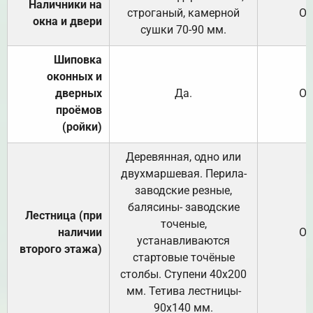
Наличники на
строганый, камерной
От
окна и двери
сушки 70-90 мм.
Шиповка
оконных и
дверных
Да.
От
проёмов
(ройки)
Деревянная, одно или
двухмаршевая. Перила-
заводские резные,
балясины- заводские
Лестница (при
точеные,
наличии
От
устанавливаются
второго этажа)
стартовые точёные
столбы. Ступени 40х200
мм. Тетива лестницы-
90х140 мм.