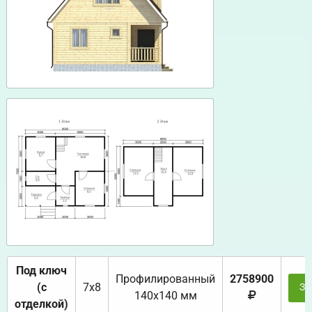
Под ключ
Профилированный
2758900
(с
7х8
За
140х140 мм
отделкой)