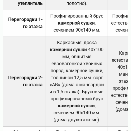
утеплитель
полотно).
п
Профилированный брус
Профили
Перегородки 1-
камерной сушки
,
естестве
го этажа
сечением 90х140 мм.
сечени
Каркасные: доска
камерной сушки
40х100
Карк
мм, обшитые
естеств
евровагонкой хвойных
40х10
пород, камерной сушки,
манса
Перегородки 2-
толщиной 12,5 мм. сорт
этажа
го этажа
«АВ» (дома с мансардой
профили
и в 1,5 этажа). Брусовые:
естестве
профилированный брус
сечени
камерной сушки
,
(дома 
сечением 90х140 мм.
(дома двухэтажные).