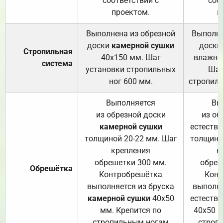
соответствии с
соо
проектом.
п
Выполнена из обрезной
Выполне
доски
камерной сушки
доски
Стропильная
40х150 мм. Шаг
влажно
система
установки стропильных
Шаг
ног 600 мм.
стропиль
Выполняется
Вы
из обрезной доски
из об
камерной сушки
естеств
толщиной 20-22 мм. Шаг
толщино
крепления
к
обрешетки 300 мм.
обреш
Обрешётка
Контробрешётка
Конт
выполняется из бруска
выполня
камерной сушки
40х50
естеств
мм. Крепится по
40х50 м
стропильным ногам
строп