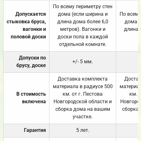
По всему периметру стен
Допускается
дома (если ширина и
По всему
стыковка бруса,
длина дома более 6,0
дома (
вагонки и
метров). Вагонки и
длина 
половой доски
доски пола в каждой
отдельной комнате.
Допуски по
+/- 5 мм.
брусу, доске
Доставка комплекта
Достав
материала в радиусе 500
материал
В стоимость
км. от г. Пестова
км. 
включена
Новгородской области и
Новгоро
сборка дома на вашем
сборка
участке.
Гарантия
5 лет.