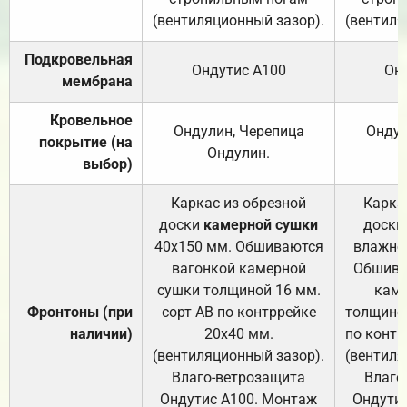
(вентиляционный зазор).
(вентиля
Подкровельная
Ондутис А100
Он
мембрана
Кровельное
Ондулин, Черепица
Ондул
покрытие (на
Ондулин.
выбор)
Каркас из обрезной
Карка
доски
камерной сушки
доски
40х150 мм. Обшиваются
влажно
вагонкой камерной
Обшива
сушки толщиной 16 мм.
каме
Фронтоны (при
сорт АВ по контррейке
толщиной
наличии)
20х40 мм.
по контр
(вентиляционный зазор).
(вентиля
Влаго-ветрозащита
Влаго
Ондутис А100. Монтаж
Ондути