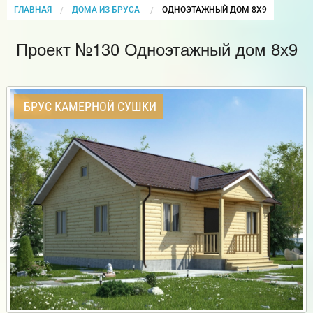
ГЛАВНАЯ
ДОМА ИЗ БРУСА
CURRENT:
ОДНОЭТАЖНЫЙ ДОМ 8Х9
Проект №130 Одноэтажный дом 8х9
БРУС КАМЕРНОЙ СУШКИ