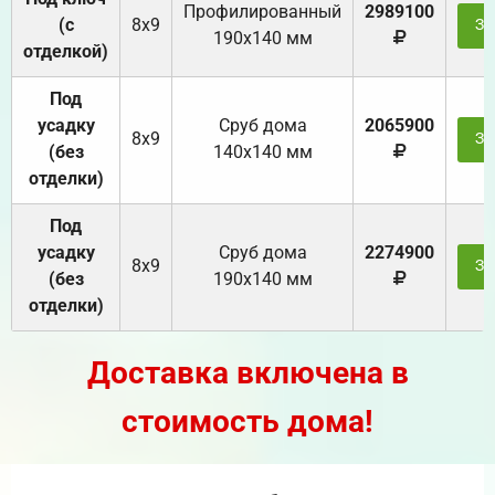
Профилированный
2989100
(с
8х9
За
190х140 мм
отделкой)
Под
усадку
Cруб дома
2065900
8х9
За
(без
140х140 мм
отделки)
Под
усадку
Cруб дома
2274900
8х9
За
(без
190х140 мм
отделки)
Доставка включена в
стоимость дома!