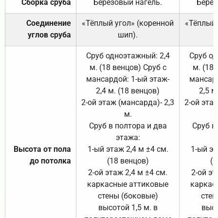
Сборка сруба
Берёзовый нагель.
Берёз
Соединение
«Тёплый угол» (коренной
«Тёплый 
углов сруба
шип).
Сруб одноэтажный: 2,4
Сруб од
м. (18 венцов) Сруб с
м. (18
мансардой: 1-ый этаж-
мансард
2,4 м. (18 венцов)
2,5 м
2-ой этаж (мансарда)- 2,3
2-ой этаж
м.
Сруб в полтора и два
Сруб в
этажа:
Высота от пола
1-ый этаж 2,4 м ±4 см.
1-ый эт
до потолка
(18 венцов)
(1
2-ой этаж 2,4 м ±4 см.
2-ой эт
каркасные аттиковые
каркас
стены (боковые)
стен
высотой 1,5 м. в
высо