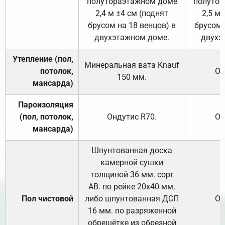
полутораэтажном доме
полутор
2,4 м ±4 см (поднят
2,5 м 
брусом на 18 венцов) в
брусом 
двухэтажном доме.
двухэ
Утепление (пол,
Минеральная вата
Knauf
потолок,
От
150
мм.
мансарда)
Пароизоляция
(пол, потолок,
Ондутис
R70
.
От
мансарда)
Шпунтованная доска
камерной сушки
толщиной 36 мм. сорт
АВ. по рейке 20х40 мм.
Пол чистовой
либо шпунтованная ДСП
От
16 мм. по разряженной
обрешётке из обрезной