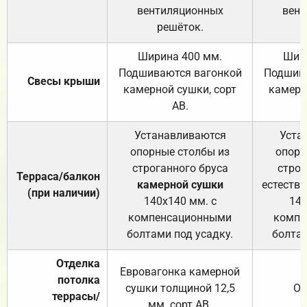
вентиляционных
вент
решёток.
Ширина 400 мм.
Шир
Подшиваются вагонкой
Подшива
Свесы крыши
камерной сушки, сорт
камерн
АВ.
Устанавливаются
Уста
опорные столбы из
опорн
строганного бруса
строг
Терраса/балкон
камерной сушки
естеств
(при наличии)
140х140 мм. с
140
компенсационными
компе
болтами под усадку.
болтам
Отделка
Евровагонка камерной
потолка
сушки толщиной 12,5
От
террасы/
мм. сорт АВ.