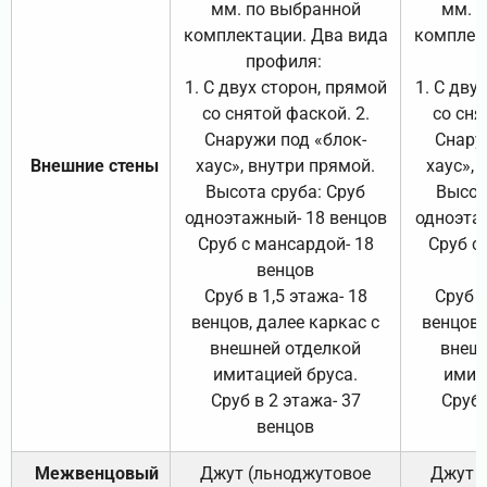
мм. по выбранной
мм. 
комплектации. Два вида
комплек
профиля:
п
1. С двух сторон, прямой
1. С дву
со снятой фаской. 2.
со сня
Снаружи под «блок-
Снару
Внешние стены
хаус», внутри прямой.
хаус», 
Высота сруба: Сруб
Высот
одноэтажный- 18 венцов
одноэта
Сруб с мансардой- 18
Сруб с
венцов
Сруб в 1,5 этажа- 18
Сруб в
венцов, далее каркас с
венцов,
внешней отделкой
внеш
имитацией бруса.
имит
Сруб в 2 этажа- 37
Сруб 
венцов
Межвенцовый
Джут (льноджутовое
Джут 