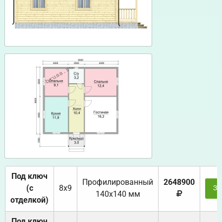
Под ключ
Профилированный
2648900
(с
8х9
За
140х140 мм
отделкой)
Под ключ