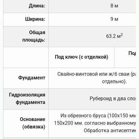
Длина:
8 м
Ширина:
9 м
Общая
2
63.2 м
площадь:
Под 
Под ключ (с отделкой)
Свайно-винтовой или ж/б сваи (р
Фундамент
отдельно).
Гидроизоляция
Рубероид в два слоя
фундамента
Из обрезного бруса (100х150 мм.
Основание
150х200 мм. согласно выбранному с
(обвязка)
Обработка антисептик