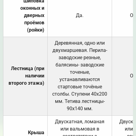
Шиповка
оконных и
дверных
Да.
От
проёмов
(ройки)
Деревянная, одно или
двухмаршевая. Перила-
заводские резные,
балясины- заводские
Лестница (при
точеные,
наличии
От
устанавливаются
второго этажа)
стартовые точёные
столбы. Ступени 40х200
мм. Тетива лестницы-
90х140 мм.
Двускатная, ломаная
Двуска
или вальмовая в
или 
Крыша