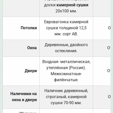
доски
камерной сушки
20х100 мм.
Евровагонка камерной
Потолки
сушки толщиной 12,5
От
мм. сорт АВ.
Деревянные, двойного
Окна
От
остекления.
Входная- металлическая,
утеплённая (Россия).
Двери
От
Межкомнатные-
филёнчатые.
Наличник деревянный,
Наличники на
строганый, камерной
От
окна и двери
сушки 70-90 мм.