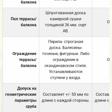
балкона
Шпунтованная доска
Пол террасы/
камерной сушки
От
балкона
толщиной 36 мм. сорт
АВ.
Перила- строганая
доска. Балясины-
Ограждение
точеные, фигурные. Либо
террасы/
ограждение в
От
балкона
скандинавском стиле.
Устанавливаются
ступени у входа.
Допуск на
геометрические
Составляет +/- 50 мм по
Составля
параметры
длине с каждой стороны.
длине с 
сруба