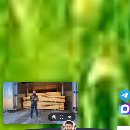
🔇
⛶
✖