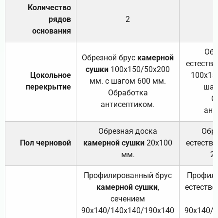
Количество
рядов
2
основания
Обр
Обрезной брус
камерной
естеств
сушки
100х150/50х200
Цокольное
100х15
мм. с шагом 600 мм.
перекрытие
шаг
Обработка
О
антисептиком.
ант
Обрезная доска
Обр
Пол черновой
камерной сушки
20х100
естеств
мм.
2
Профилированный брус
Профили
камерной сушки
,
естестве
сечением
с
90х140/140х140/190х140
90х140/