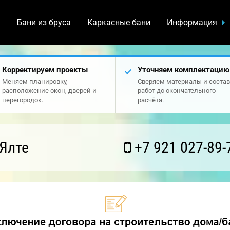
а
Бани из бруса
Каркасные бани
Информация
Корректируем проекты
Уточняем комплектацию
Меняем планировку,
Сверяем материалы и состав
расположение окон, дверей и
работ до окончательного
перегородок.
расчёта.
Ялте
+7 921 027-89-