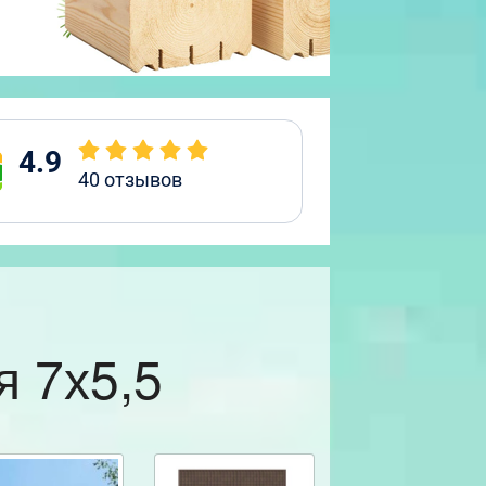
4.9
40
отзывов
я 7х5,5