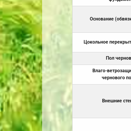
Основание (обвяз
Цокольное перекры
Пол черно
Влаго-ветрозащ
чернового п
Внешние ст