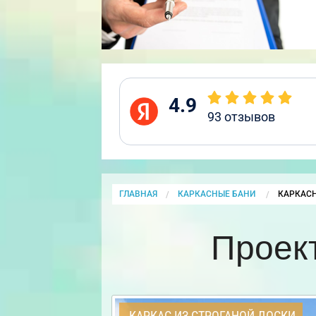
4.9
93
отзывов
ГЛАВНАЯ
КАРКАСНЫЕ БАНИ
CURRENT
КАРКАСН
Проект
КАРКАС ИЗ СТРОГАНОЙ ДОСКИ