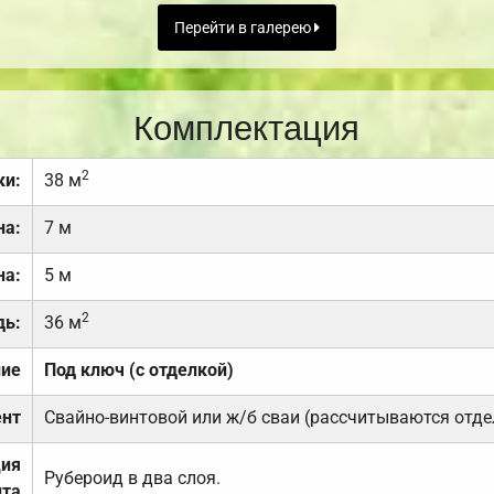
Перейти в галерею
Комплектация
2
ки:
38 м
на:
7 м
на:
5 м
2
дь:
36 м
ние
Под ключ (с отделкой)
нт
Свайно-винтовой или ж/б сваи (рассчитываются отде
ция
Рубероид в два слоя.
та