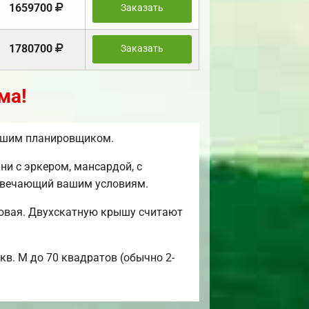
1659700
Заказать
1780700
Заказать
ма!
нашим планировщиком.
и с эркером, мансардой, с
отвечающий вашим условиям.
мовая. Двухскатную крышу считают
кв. М до 70 квадратов (обычно 2-