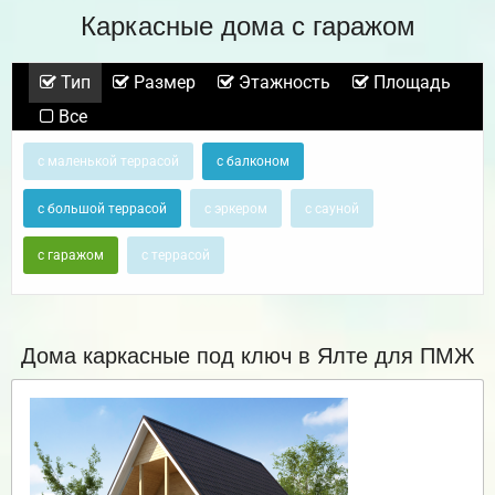
Каркасные дома с гаражом
Тип
Размер
Этажность
Площадь
Все
с маленькой террасой
с балконом
с большой террасой
с эркером
с сауной
с гаражом
с террасой
Дома каркасные под ключ в Ялте для ПМЖ