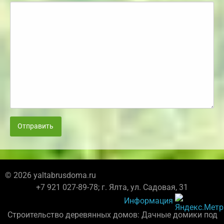
Отправить
© 2026 yaltabrusdoma.ru
+7 921 027-89-78; г. Ялта, ул. Садовая, 31
Информация
Строительство деревянных домов: Дачные домики под