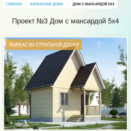
ГЛАВНАЯ
КАРКАСНЫЕ ДОМА
CURRENT:
ДОМ С МАНСАРДОЙ 5Х4
Проект №3 Дом с мансардой 5х4
КАРКАС ИЗ СТРОГАНОЙ ДОСКИ