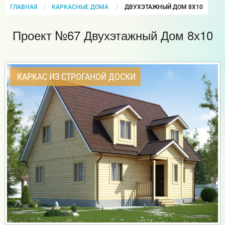
ГЛАВНАЯ
КАРКАСНЫЕ ДОМА
CURRENT:
ДВУХЭТАЖНЫЙ ДОМ 8Х10
Проект №67 Двухэтажный Дом 8х10
КАРКАС ИЗ СТРОГАНОЙ ДОСКИ