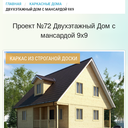
ГЛАВНАЯ
КАРКАСНЫЕ ДОМА
CURRENT:
ДВУХЭТАЖНЫЙ ДОМ С МАНСАРДОЙ 9Х9
Проект №72 Двухэтажный Дом с
мансардой 9х9
КАРКАС ИЗ СТРОГАНОЙ ДОСКИ