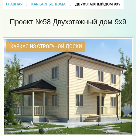
ГЛАВНАЯ
КАРКАСНЫЕ ДОМА
CURRENT:
ДВУХЭТАЖНЫЙ ДОМ 9Х9
Проект №58 Двухэтажный дом 9х9
КАРКАС ИЗ СТРОГАНОЙ ДОСКИ