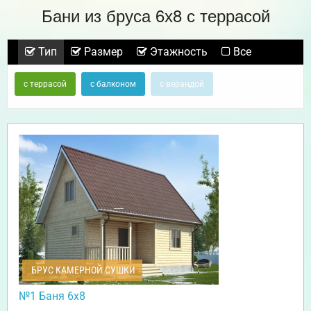
Бани из бруса 6х8 с террасой
Тип
Размер
Этажность
Все
с террасой
с балконом
с верандой
БРУС КАМЕРНОЙ СУШКИ
№1 Баня 6х8