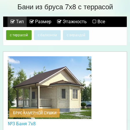
Бани из бруса 7х8 с террасой
Тип
Размер
Этажность
Все
с террасой
с балконом
с верандой
БРУС КАМЕРНОЙ СУШКИ
№3 Баня 7х8