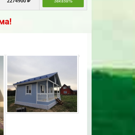
2274900
Заказать
ма!