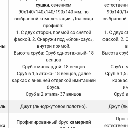
сушки
, сечением
естественн
90х140/140х140/190х140 мм. по
90х140/1
выбранной комплектации. Два вида
выбранной 
профиля:
1. С двух сторон, прямой со снятой
1. С двух 
фаской. 2. Снаружи под «блок- хаус»,
фаской. 2. 
ены
внутри прямой.
в
Высота сруба: Сруб одноэтажный- 18
Высота сруб
венцов
Сруб с мансардой- 18 венцов
Сруб с 
Сруб в 1,5 этажа- 18 венцов, далее
Сруб в 1,5
каркас с внешней отделкой имитацией
каркас
бруса.
им
Сруб в 2 этажа- 37 венцов
Сруб в
ель
Джут (льноджутовое полотно).
Джут (ль
Проф
Профилированный брус
камерной
ажа
естественн