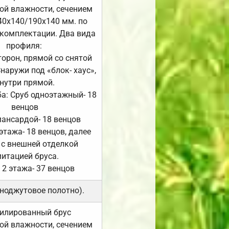
ой влажности, сечением
40х140/190х140 мм. по
комплектации. Два вида
профиля:
сторон, прямой со снятой
Снаружи под «блок- хаус»,
нутри прямой.
а: Сруб одноэтажный- 18
венцов
мансардой- 18 венцов
 этажа- 18 венцов, далее
 с внешней отделкой
итацией бруса.
 2 этажа- 37 венцов
ноджутовое полотно).
илированный брус
ой влажности, сечением