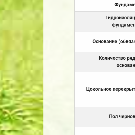
Фундаме
Гидроизоля
фундамен
Основание (обвяз
Количество ря
основа
Цокольное перекры
Пол черно