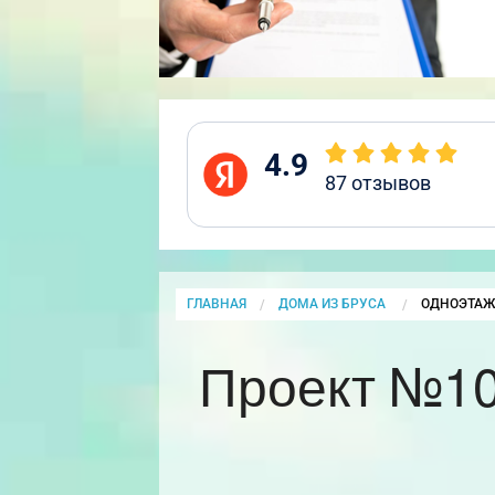
4.9
87
отзывов
ГЛАВНАЯ
ДОМА ИЗ БРУСА
CURRENT:
ОДНОЭТАЖ
Проект №10