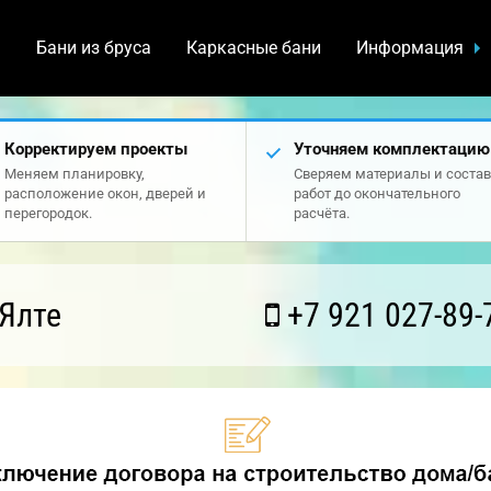
а
Бани из бруса
Каркасные бани
Информация
Корректируем проекты
Уточняем комплектацию
Меняем планировку,
Сверяем материалы и состав
расположение окон, дверей и
работ до окончательного
перегородок.
расчёта.
Ялте
+7 921 027-89-