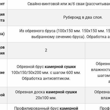
нт
Свайно-винтовой или ж/б сваи (рассчитыва
ция
Рубероид в два слоя.
та
Из обрезного бруса (100х150 мм. 150х150 мм. 1
ка)
выбранному сечению бруса). Обработка а
дов
2
ния
Обрезно
Обрезной брус
камерной сушки
влажности
тие
100х150/50х200 мм. с шагом 600 мм.
шагом
Обработка антисептиком.
Обрезная доска
камерной сушки
Обрезна
вой
20х100 мм.
влаж
Профилированный брус
камерной
Проф