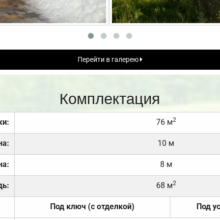
Перейти в галерею
Комплектация
2
ки:
76 м
на:
10 м
на:
8 м
2
дь:
68 м
Под ключ (с отделкой)
Под у