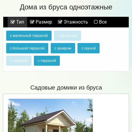
Дома из бруса одноэтажные
Тип
Размер
Этажность
Все
с маленькой террасой
с балконом
с большой террасой
с эркером
с сауной
с гаражом
с террасой
Садовые домики из бруса