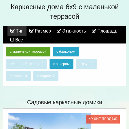
Каркасные дома 6х9 с маленькой
террасой
Тип
Размер
Этажность
Площадь
Все
с маленькой террасой
с балконом
с большой террасой
с эркером
с сауной
с гаражом
с террасой
Садовые каркасные домики
ХИТ ПРОДАЖ