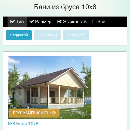
Бани из бруса 10х8
Тип
Размер
Этажность
Все
с террасой
с балконом
с верандой
БРУС КАМЕРНОЙ СУШКИ
№8 Баня 10х8