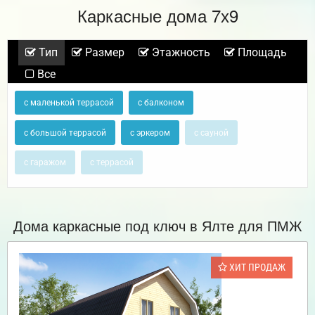
Каркасные дома 7х9
Тип
Размер
Этажность
Площадь
Все
с маленькой террасой
с балконом
с большой террасой
с эркером
с сауной
с гаражом
с террасой
Дома каркасные под ключ в Ялте для ПМЖ
ХИТ ПРОДАЖ