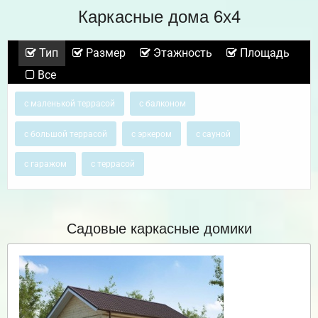
Каркасные дома 6х4
Тип
Размер
Этажность
Площадь
Все
с маленькой террасой
с балконом
с большой террасой
с эркером
с сауной
с гаражом
с террасой
Садовые каркасные домики