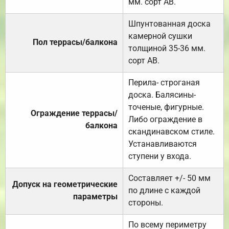
мм. сорт АВ.
Шпунтованная доска
камерной сушки
Пол террасы/балкона
толщиной 35-36 мм.
сорт АВ.
Перила- строганая
доска. Балясины-
точеные, фигурные.
Ограждение террасы/
Либо ограждение в
балкона
скандинавском стиле.
Устанавливаются
ступени у входа.
Составляет +/- 50 мм
Допуск на геометрические
по длине с каждой
параметры
стороны.
По всему периметру