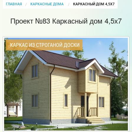
ГЛАВНАЯ
КАРКАСНЫЕ ДОМА
CURRENT:
КАРКАСНЫЙ ДОМ 4,5Х7
Проект №83 Каркасный дом 4,5х7
КАРКАС ИЗ СТРОГАНОЙ ДОСКИ