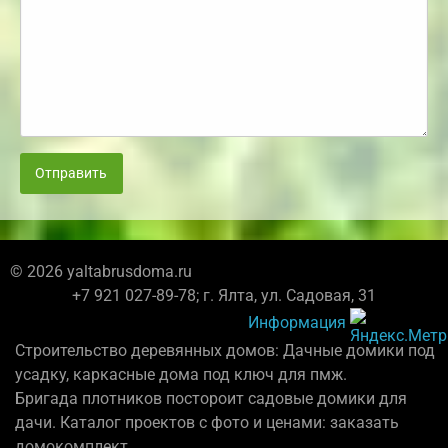
Отправить
© 2026 yaltabrusdoma.ru
+7 921 027-89-78; г. Ялта, ул. Садовая, 31
Информация
Строительство деревянных домов: Дачные домики под
усадку, каркасные дома под ключ для пмж.
Бригада плотников постороит садовые домики для
дачи. Каталог проектов с фото и ценами: заказать
домокомплект.