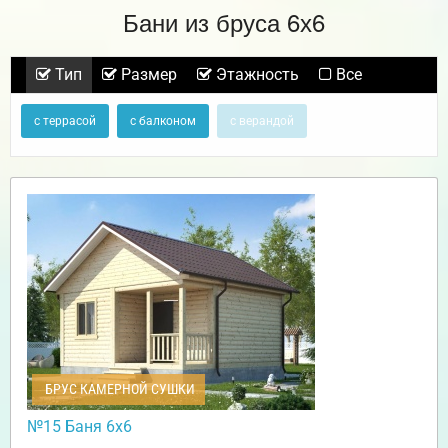
Бани из бруса 6х6
Тип
Размер
Этажность
Все
с террасой
с балконом
с верандой
БРУС КАМЕРНОЙ СУШКИ
№15 Баня 6х6