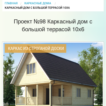
ГЛАВНАЯ
КАРКАСНЫЕ ДОМА
CURRENT:
КАРКАСНЫЙ ДОМ С БОЛЬШОЙ ТЕРРАСОЙ 10Х6
Проект №98 Каркасный дом с
большой террасой 10х6
КАРКАС ИЗ СТРОГАНОЙ ДОСКИ