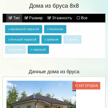
Дома из бруса 8х8
Тип
Размер
Этажность
Все
с маленькой террасой
с балконом
с большой террасой
с эркером
с сауной
с гаражом
с террасой
Дачные дома из бруса
ХИТ ПРОДАЖ