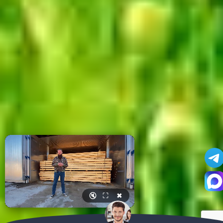
🔇
⛶
✖