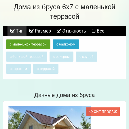
Дома из бруса 6х7 с маленькой
террасой
Тип
Размер
Этажность
Все
с маленькой террасой
с балконом
с большой террасой
с эркером
с сауной
с гаражом
с террасой
Дачные дома из бруса
ХИТ ПРОДАЖ