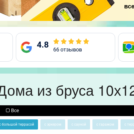
4.8
66
отзывов
Дома из бруса 10х1
Все
с большой террасой
с эркером
с сауной
с гаражом
с тер