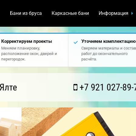
а
Бани из бруса
Каркасные бани
Информация
Корректируем проекты
Уточняем комплектацию
Меняем планировку,
Сверяем материалы и состав
расположение окон, дверей и
работ до окончательного
перегородок.
расчёта.
Ялте
+7 921 027-89-