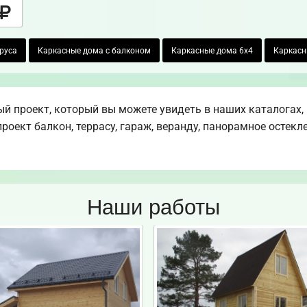
руса
Каркасные дома с балконом
Каркасные дома 6х4
Каркасн
й проект, который вы можете увидеть в наших каталогах,
оект балкон, террасу, гараж, веранду, панорамное остекл
Наши работы