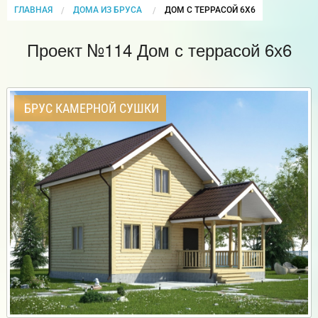
ГЛАВНАЯ
ДОМА ИЗ БРУСА
CURRENT:
ДОМ С ТЕРРАСОЙ 6Х6
Проект №114 Дом с террасой 6х6
БРУС КАМЕРНОЙ СУШКИ