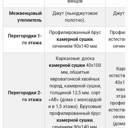
венцов
Межвенцовый
Джут (льноджутовое
Джут 
утеплитель
полотно).
п
Профилированный брус
Профили
Перегородки 1-
камерной сушки
,
естестве
го этажа
сечением 90х140 мм.
сечени
Каркасные: доска
камерной сушки
40х100
Карк
мм, обшитые
естеств
евровагонкой хвойных
40х10
пород, камерной сушки,
манса
Перегородки 2-
толщиной 12,5 мм. сорт
этажа
го этажа
«АВ» (дома с мансардой
профили
и в 1,5 этажа). Брусовые:
естестве
профилированный брус
сечени
камерной сушки
,
(дома 
сечением 90х140 мм.