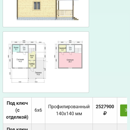
Под ключ
Профилированный
2527900
(с
6х6
За
140х140 мм
отделкой)
Под ключ