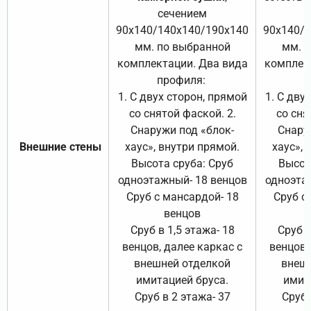
сечением
с
90х140/140х140/190х140
90х140/
мм. по выбранной
мм. 
комплектации. Два вида
комплек
профиля:
п
1. С двух сторон, прямой
1. С дву
со снятой фаской. 2.
со сня
Снаружи под «блок-
Снару
Внешние стены
хаус», внутри прямой.
хаус», 
Высота сруба: Сруб
Высот
одноэтажный- 18 венцов
одноэта
Сруб с мансардой- 18
Сруб с
венцов
Сруб в 1,5 этажа- 18
Сруб в
венцов, далее каркас с
венцов,
внешней отделкой
внеш
имитацией бруса.
имит
Сруб в 2 этажа- 37
Сруб 