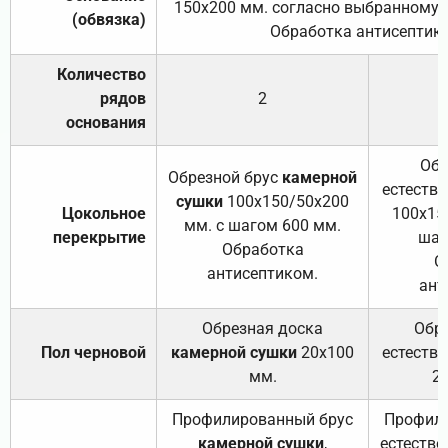
150х200 мм. согласно выбранному с
(обвязка)
Обработка антисептик
Количество
рядов
2
основания
Обр
Обрезной брус
камерной
естеств
сушки
100х150/50х200
Цокольное
100х15
мм. с шагом 600 мм.
перекрытие
шаг
Обработка
О
антисептиком.
ант
Обрезная доска
Обр
Пол черновой
камерной сушки
20х100
естеств
мм.
2
Профилированный брус
Профили
камерной сушки
,
естестве