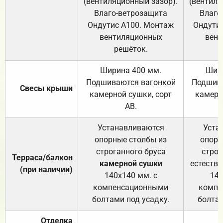
(вентиляционный зазор).
(вентиля
Влаго-ветрозащита
Влаго
Ондутис А100. Монтаж
Ондути
вентиляционных
вент
решёток.
Ширина 400 мм.
Шир
Подшиваются вагонкой
Подшива
Свесы крыши
камерной сушки, сорт
камерн
АВ.
Устанавливаются
Уста
опорные столбы из
опорн
строганного бруса
строг
Терраса/балкон
камерной сушки
естеств
(при наличии)
140х140 мм. с
140
компенсационными
компе
болтами под усадку.
болтам
Отделка