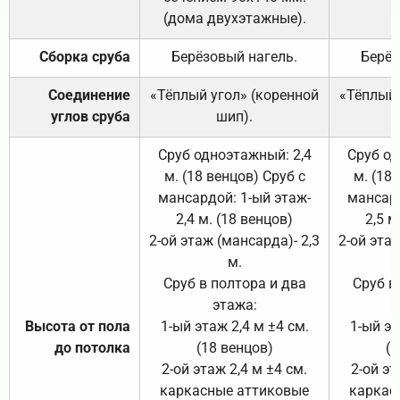
(дома двухэтажные).
Сборка сруба
Берёзовый нагель.
Берёз
Соединение
«Тёплый угол» (коренной
«Тёплый 
углов сруба
шип).
Сруб одноэтажный: 2,4
Сруб од
м. (18 венцов) Сруб с
м. (18
мансардой: 1-ый этаж-
мансард
2,4 м. (18 венцов)
2,5 м
2-ой этаж (мансарда)- 2,3
2-ой этаж
м.
Сруб в полтора и два
Сруб в
этажа:
Высота от пола
1-ый этаж 2,4 м ±4 см.
1-ый эт
до потолка
(18 венцов)
(1
2-ой этаж 2,4 м ±4 см.
2-ой эт
каркасные аттиковые
каркас