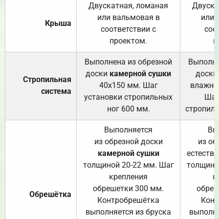
Двускатная, ломаная
Двуска
или вальмовая в
или 
Крыша
соответствии с
соо
проектом.
п
Выполнена из обрезной
Выполне
доски
камерной сушки
доски
Стропильная
40х150 мм. Шаг
влажно
система
установки стропильных
Шаг
ног 600 мм.
стропиль
Выполняется
Вы
из обрезной доски
из об
камерной сушки
естеств
толщиной 20-22 мм. Шаг
толщино
крепления
к
обрешетки 300 мм.
обреш
Обрешётка
Контробрешётка
Конт
выполняется из бруска
выполня