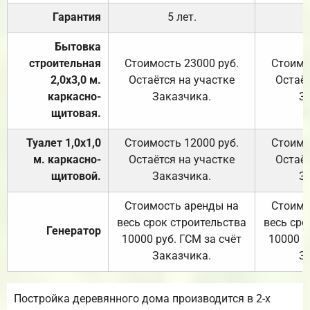
Гарантия
5 лет.
Бытовка
строительная
Стоимость 23000 руб.
Стоимо
2,0х3,0 м.
Остаётся на участке
Остаёт
каркасно-
Заказчика.
З
щитовая.
Туалет 1,0х1,0
Стоимость 12000 руб.
Стоимо
м. каркасно-
Остаётся на участке
Остаёт
щитовой.
Заказчика.
З
Стоимость аренды на
Стоимо
весь срок строительства
весь сро
Генератор
10000 руб. ГСМ за счёт
10000 р
Заказчика.
З
Постройка деревянного дома производится в 2-х