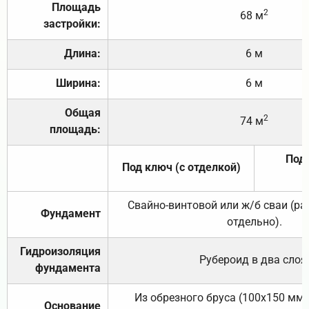
Площадь
2
68 м
застройки:
Длина:
6 м
Ширина:
6 м
Общая
2
74 м
площадь:
Под 
Под ключ (с отделкой)
Свайно-винтовой или ж/б сваи (р
Фундамент
отдельно).
Гидроизоляция
Рубероид в два слоя
фундамента
Из обрезного бруса (100х150 мм.
Основание