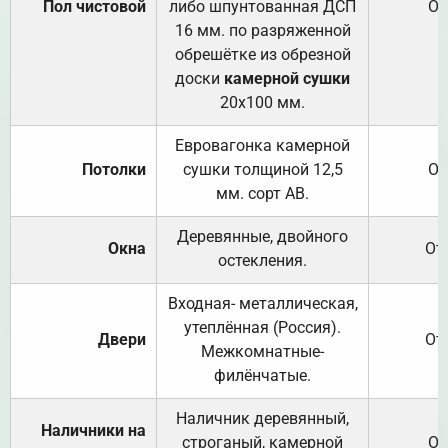
Пол чистовой
либо шпунтованная ДСП
От
16 мм. по разряженной
обрешётке из обрезной
доски
камерной сушки
20х100 мм.
Евровагонка камерной
Потолки
сушки толщиной 12,5
От
мм. сорт АВ.
Деревянные, двойного
Окна
От
остекления.
Входная- металлическая,
утеплённая (Россия).
Двери
От
Межкомнатные-
филёнчатые.
Наличник деревянный,
Наличники на
строганый, камерной
От