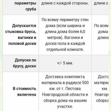
параметры
длине с каждой стороны.
длине с 
сруба
По всему периметру стен
Допускается
дома (если ширина и
По всему
стыковка бруса,
длина дома более 6,0
дома (
вагонки и
метров). Вагонки и
длина 
половой доски
доски пола в каждой
отдельной комнате.
Допуски по
+/- 5 мм.
брусу, доске
Доставка комплекта
Достав
материала в радиусе 500
материал
В стоимость
км. от г. Пестова
км. 
включена
Новгородской области и
Новгоро
сборка дома на вашем
сборка
участке.