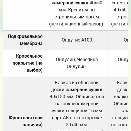
камерной сушки
40х50
естеств
мм. Крепится по
40х50 м
стропильным ногам
строп
(вентиляционный зазор).
(вентиля
Подкровельная
Ондутис А100
Он
мембрана
Кровельное
Ондулин, Черепица
Ондул
покрытие (на
Ондулин.
выбор)
Каркас из обрезной
Карка
доски
камерной сушки
доски
40х150 мм. Обшиваются
влажно
вагонкой камерной
Обшива
сушки толщиной 16 мм.
каме
Фронтоны (при
сорт АВ по контррейке
толщиной
наличии)
20х40 мм.
по контр