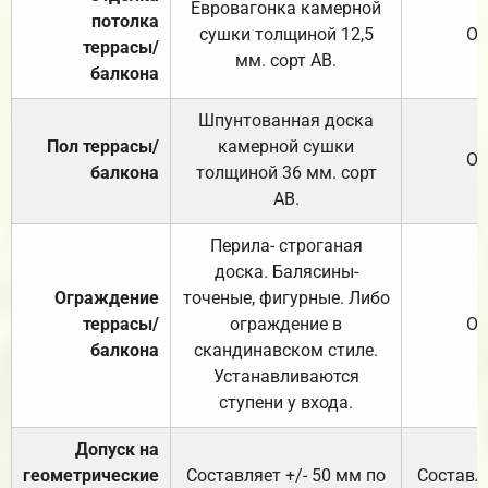
Евровагонка камерной
потолка
сушки толщиной 12,5
От
террасы/
мм. сорт АВ.
балкона
Шпунтованная доска
Пол террасы/
камерной сушки
От
балкона
толщиной 36 мм. сорт
АВ.
Перила- строганая
доска. Балясины-
Ограждение
точеные, фигурные. Либо
террасы/
ограждение в
От
балкона
скандинавском стиле.
Устанавливаются
ступени у входа.
Допуск на
геометрические
Составляет +/- 50 мм по
Составля