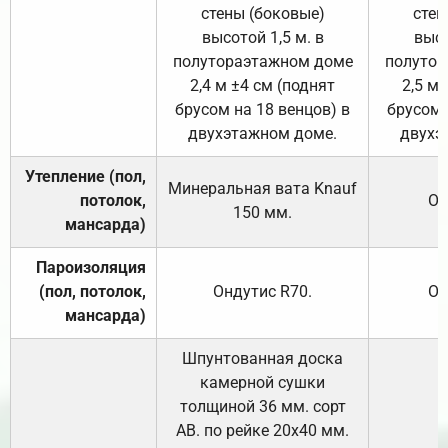
стены (боковые)
стен
высотой 1,5 м. в
высо
полутораэтажном доме
полутор
2,4 м ±4 см (поднят
2,5 м 
брусом на 18 венцов) в
брусом 
двухэтажном доме.
двухэ
Утепление (пол,
Минеральная вата
Knauf
потолок,
От
150
мм.
мансарда)
Пароизоляция
(пол, потолок,
Ондутис
R70
.
От
мансарда)
Шпунтованная доска
камерной сушки
толщиной 36 мм. сорт
АВ. по рейке 20х40 мм.