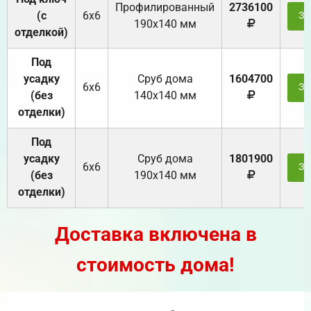
Профилированный
2736100
(с
6х6
За
190х140 мм
отделкой)
Под
усадку
Cруб дома
1604700
6х6
За
(без
140х140 мм
отделки)
Под
усадку
Cруб дома
1801900
6х6
За
(без
190х140 мм
отделки)
Доставка включена в
стоимость дома!