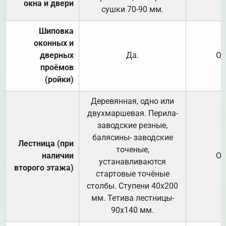
окна и двери
сушки 70-90 мм.
Шиповка
оконных и
дверных
Да.
От
проёмов
(ройки)
Деревянная, одно или
двухмаршевая. Перила-
заводские резные,
балясины- заводские
Лестница (при
точеные,
наличии
От
устанавливаются
второго этажа)
стартовые точёные
столбы. Ступени 40х200
мм. Тетива лестницы-
90х140 мм.